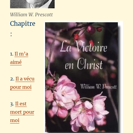
William W. Prescott
Chapitre
:
1.
Il m’a
aimé
2.
Il a vécu
pour moi
3.
Il est
mort pour
moi