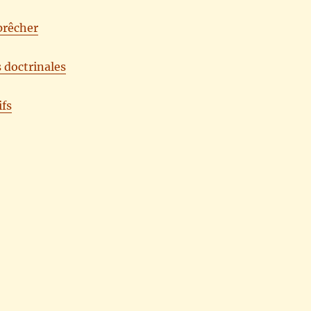
 prêcher
 doctrinales
ifs