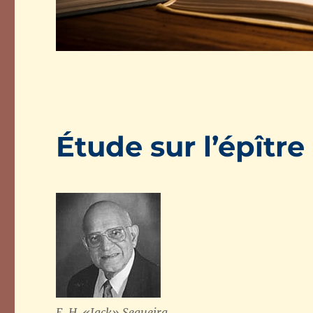
Étude sur l’épîtr
E. H. «Jack» Sequeira