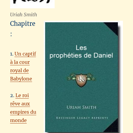
Uriah Smith
Chapitre
:
1.
Un captif
à la cour
royal de
Babylone
2.
Le roi
rêve aux
empires du
monde