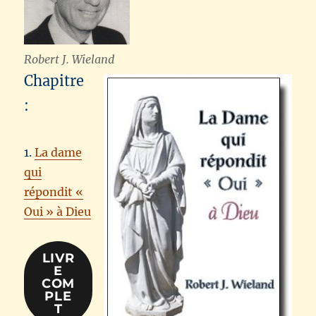
Robert J. Wieland
Chapitre
:
1.
La dame
qui
répondit «
Oui » à Dieu
LIVR
E
COM
PLE
T